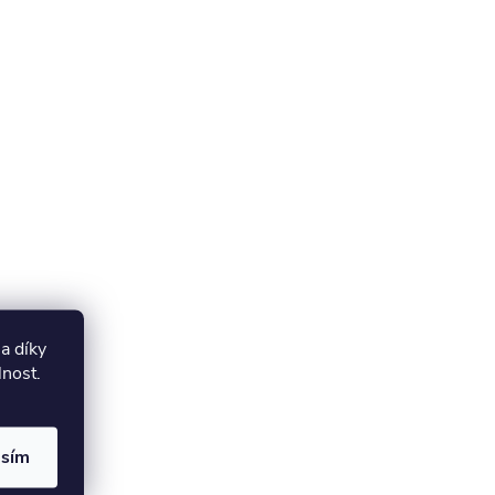
a díky
lnost.
asím