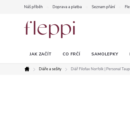
Přejít
Náš příběh
Doprava a platba
Seznam přání
Fle
na
obsah
JAK ZAČÍT
CO FRČÍ
SAMOLEPKY
Diáře a sešity
Diář Filofax Norfolk | Personal Tau
Domů