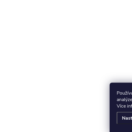
Použív
analýze
Více i
Nast