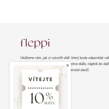
Z
á
p
a
Ukážeme vám, jak si vytvořit diář, který bude odpovídat vaš
t
osobnosti a životnímu stylu. Nabízíme diáře, náplně do diář
×
í
samolepky a další exkluzivní papírenské zboží.
info@fleppi.cz
+420 778 140 590