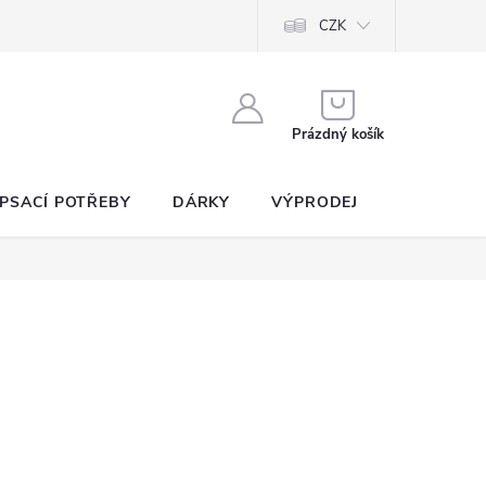
CZK
NÁKUPNÍ
KOŠÍK
Prázdný košík
PSACÍ POTŘEBY
DÁRKY
VÝPRODEJ
SEZNAM P