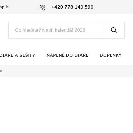
+420 778 140 590
ppi klub
DIÁŘE A SEŠITY
NÁPLNĚ DO DIÁŘE
DOPLŇKY
pe