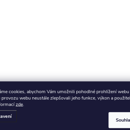
áme cookies, abychom Vám umožnili pohodlné prohlížení webu 
 provozu webu neustále zlepšovali jeho funkce, výkon a použite
nformací
zde
.
avení
Souhl