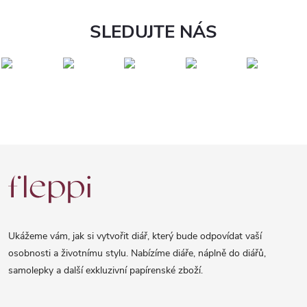
SLEDUJTE NÁS
Z
á
p
a
Ukážeme vám, jak si vytvořit diář, který bude odpovídat vaší
t
osobnosti a životnímu stylu. Nabízíme diáře, náplně do diářů,
samolepky a další exkluzivní papírenské zboží.
í