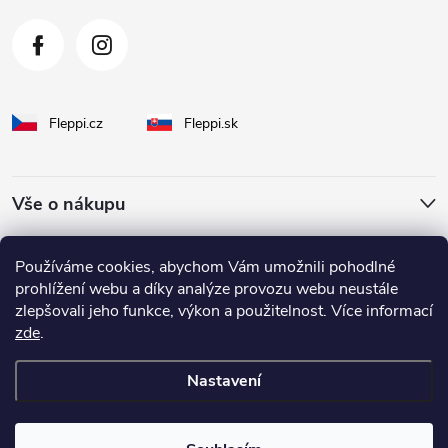
Fleppi.cz
Fleppi.sk
Vše o nákupu
O Fleppi
Používáme cookies, abychom Vám umožnili pohodlné
prohlížení webu a díky analýze provozu webu neustále
zlepšovali jeho funkce, výkon a použitelnost. Více informací
Inspirace pro vás
zde
.
Nastavení
Copyright 2026
fleppi
. Všechna práva vyhrazena.