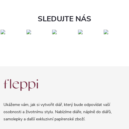
SLEDUJTE NÁS
Z
á
p
a
Ukážeme vám, jak si vytvořit diář, který bude odpovídat vaší
t
osobnosti a životnímu stylu. Nabízíme diáře, náplně do diářů,
samolepky a další exkluzivní papírenské zboží.
í