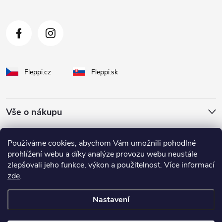
Fleppi.cz
Fleppi.sk
Vše o nákupu
O Fleppi
Používáme cookies, abychom Vám umožnili pohodlné
prohlížení webu a díky analýze provozu webu neustále
zlepšovali jeho funkce, výkon a použitelnost. Více informací
Inspirace pro vás
zde
.
Nastavení
Copyright 2026
fleppi
. Všechna práva vyhrazena.