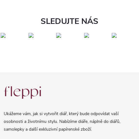
SLEDUJTE NÁS
Z
á
p
a
Ukážeme vám, jak si vytvořit diář, který bude odpovídat vaší
t
osobnosti a životnímu stylu. Nabízíme diáře, náplně do diářů,
samolepky a další exkluzivní papírenské zboží.
í