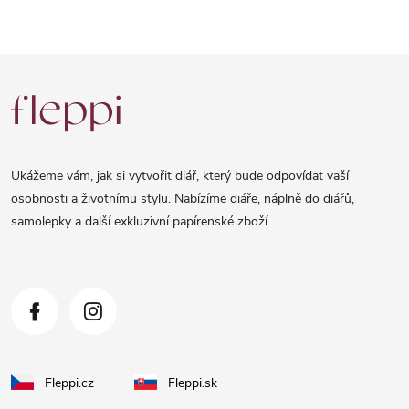
Z
á
p
a
Ukážeme vám, jak si vytvořit diář, který bude odpovídat vaší
t
osobnosti a životnímu stylu. Nabízíme diáře, náplně do diářů,
samolepky a další exkluzivní papírenské zboží.
í
Fleppi.cz
Fleppi.sk