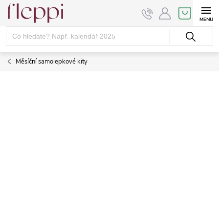
Přejít
NÁKUPNÍ
KOŠÍK
na
obsah
Měsíční samolepkové kity