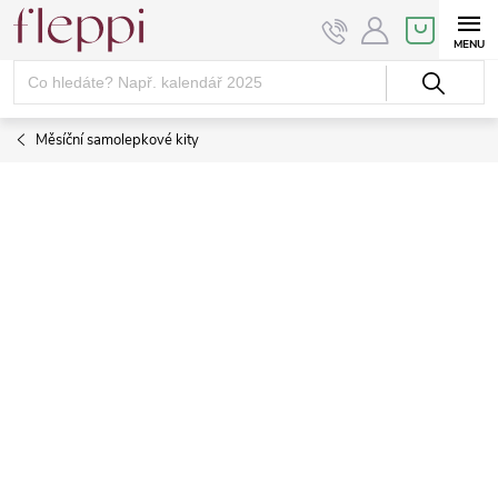
Přejít
NÁKUPNÍ
KOŠÍK
na
obsah
Měsíční samolepkové kity