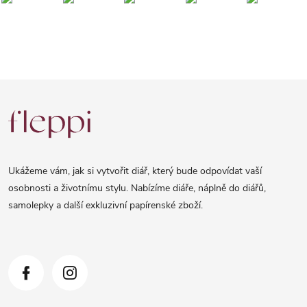
Z
á
p
a
Ukážeme vám, jak si vytvořit diář, který bude odpovídat vaší
t
osobnosti a životnímu stylu. Nabízíme diáře, náplně do diářů,
samolepky a další exkluzivní papírenské zboží.
í