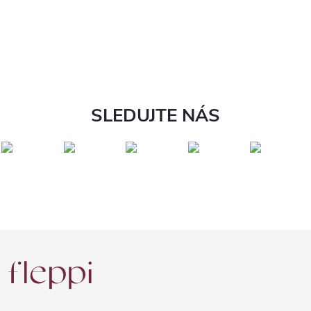
SLEDUJTE NÁS
Z
á
p