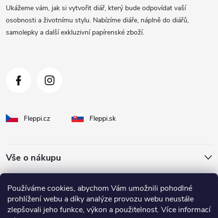
a
Ukážeme vám, jak si vytvořit diář, který bude odpovídat vaší
t
osobnosti a životnímu stylu. Nabízíme diáře, náplně do diářů,
samolepky a další exkluzivní papírenské zboží.
í
Fleppi.cz
Fleppi.sk
Vše o nákupu
O Fleppi
Používáme cookies, abychom Vám umožnili pohodlné
prohlížení webu a díky analýze provozu webu neustále
zlepšovali jeho funkce, výkon a použitelnost. Více informací
Inspirace pro vás