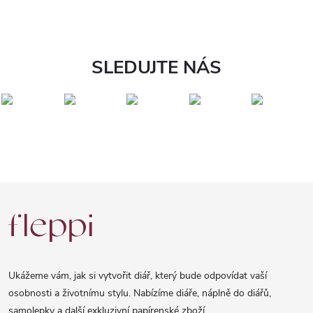
SLEDUJTE NÁS
Z
á
p
a
Ukážeme vám, jak si vytvořit diář, který bude odpovídat vaší
t
osobnosti a životnímu stylu. Nabízíme diáře, náplně do diářů,
samolepky a další exkluzivní papírenské zboží.