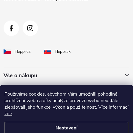
í
Fleppi.cz
Fleppi.sk
Vše o nákupu
O Fleppi
Používáme cookies, abychom Vám umožnili pohodlné
prohlížení webu a díky analýze provozu webu neustále
zlepšovali jeho funkce, výkon a použitelnost. Více informací
Inspirace pro vás
zde
.
Nastavení