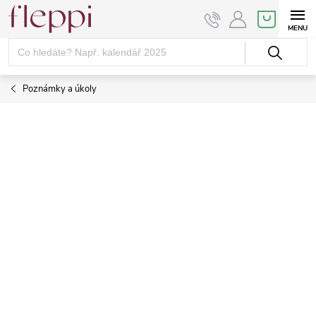
Přejít
NÁKUPNÍ
KOŠÍK
na
obsah
Poznámky a úkoly