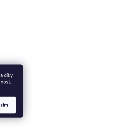
a díky
lnost.
asím