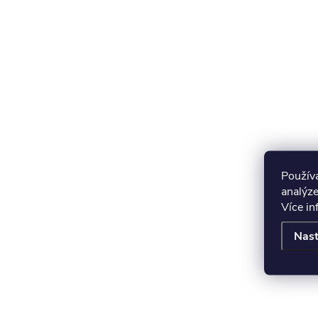
Použív
analýze
Více i
Nast