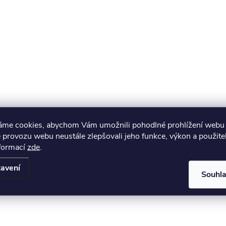
áme cookies, abychom Vám umožnili pohodlné prohlížení webu 
 provozu webu neustále zlepšovali jeho funkce, výkon a použite
nformací
zde
.
avení
Souhl