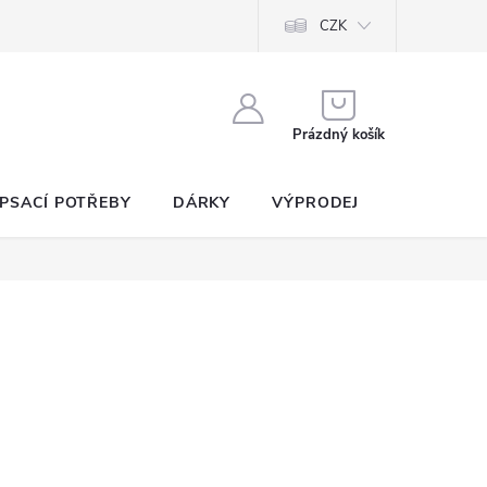
CZK
NÁKUPNÍ
KOŠÍK
Prázdný košík
PSACÍ POTŘEBY
DÁRKY
VÝPRODEJ
SEZNAM P