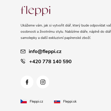
á
p
a
Ukážeme vám, jak si vytvořit diář, který bude odpovídat vaš
t
osobnosti a životnímu stylu. Nabízíme diáře, náplně do diář
í
samolepky a další exkluzivní papírenské zboží.
info@fleppi.cz
+420 778 140 590
Fleppi.cz
Fleppi.sk