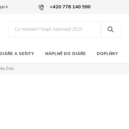
+420 778 140 590
ppi klub
DIÁŘE A SEŠITY
NÁPLNĚ DO DIÁŘE
DOPLŇKY
pky Zraz