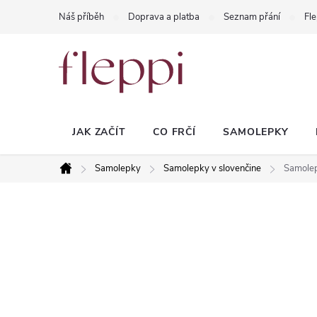
Přejít
Náš příběh
Doprava a platba
Seznam přání
Fle
na
obsah
JAK ZAČÍT
CO FRČÍ
SAMOLEPKY
Samolepky
Samolepky v slovenčine
Samole
Domů