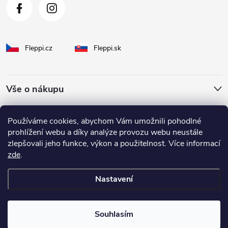
Fleppi.cz
Fleppi.sk
Vše o nákupu
O Fleppi
Používáme cookies, abychom Vám umožnili pohodlné
prohlížení webu a díky analýze provozu webu neustále
zlepšovali jeho funkce, výkon a použitelnost. Více informací
Inspirace pro vás
zde
.
Nastavení
Copyright 2026
fleppi
. Všechna práva vyhrazena.
Souhlasím
Vytvořil Shoptet