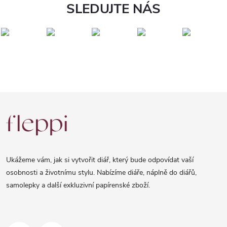
SLEDUJTE NÁS
Z
á
p
a
Ukážeme vám, jak si vytvořit diář, který bude odpovídat vaší
t
osobnosti a životnímu stylu. Nabízíme diáře, náplně do diářů,
samolepky a další exkluzivní papírenské zboží.
í