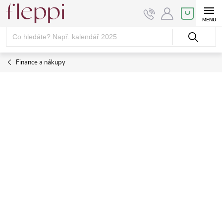
Přejít
NÁKUPNÍ
KOŠÍK
na
obsah
Finance a nákupy