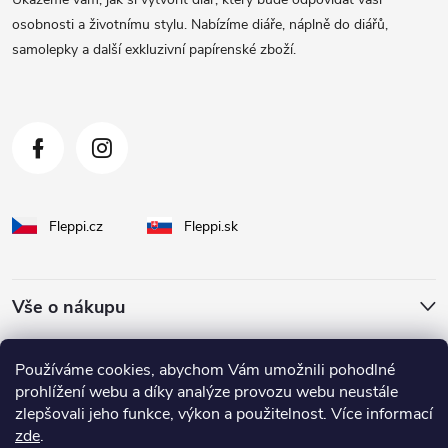
t
osobnosti a životnímu stylu. Nabízíme diáře, náplně do diářů,
samolepky a další exkluzivní papírenské zboží.
í
Fleppi.cz
Fleppi.sk
Vše o nákupu
O Fleppi
Používáme cookies, abychom Vám umožnili pohodlné
prohlížení webu a díky analýze provozu webu neustále
zlepšovali jeho funkce, výkon a použitelnost. Více informací
Inspirace pro vás
zde
.