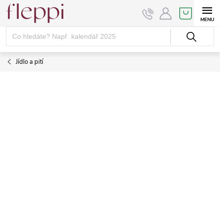
Přejít
NÁKUPNÍ
KOŠÍK
na
obsah
Jídlo a pití