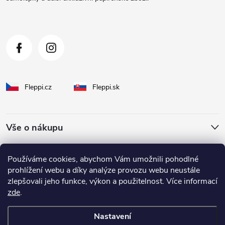
í
Fleppi.cz
Fleppi.sk
Vše o nákupu
O Fleppi
Používáme cookies, abychom Vám umožnili pohodlné
prohlížení webu a díky analýze provozu webu neustále
zlepšovali jeho funkce, výkon a použitelnost. Více informací
Inspirace pro vás
zde
.
Nastavení