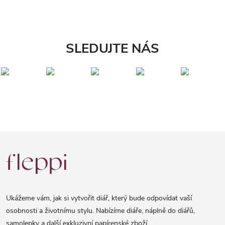
SLEDUJTE NÁS
Z
á
p
a
Ukážeme vám, jak si vytvořit diář, který bude odpovídat vaší
t
osobnosti a životnímu stylu. Nabízíme diáře, náplně do diářů,
samolepky a další exkluzivní papírenské zboží.