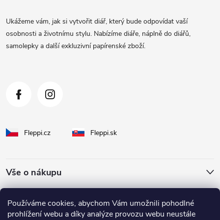
a
Ukážeme vám, jak si vytvořit diář, který bude odpovídat vaší
t
osobnosti a životnímu stylu. Nabízíme diáře, náplně do diářů,
samolepky a další exkluzivní papírenské zboží.
í
Fleppi.cz
Fleppi.sk
Vše o nákupu
O Fleppi
Používáme cookies, abychom Vám umožnili pohodlné
prohlížení webu a díky analýze provozu webu neustále