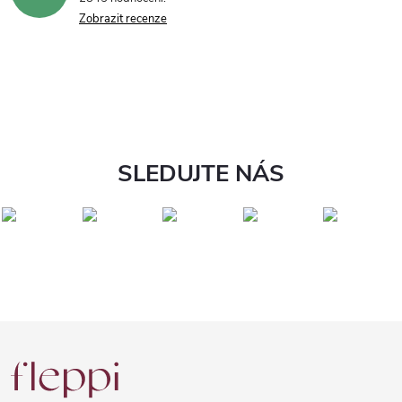
Zobrazit recenze
SLEDUJTE NÁS
Z
á
p