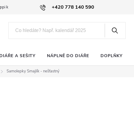
+420 778 140 590
ppi klub
DIÁŘE A SEŠITY
NÁPLNĚ DO DIÁŘE
DOPLŇKY
Samolepky Smajlík - nešťastný