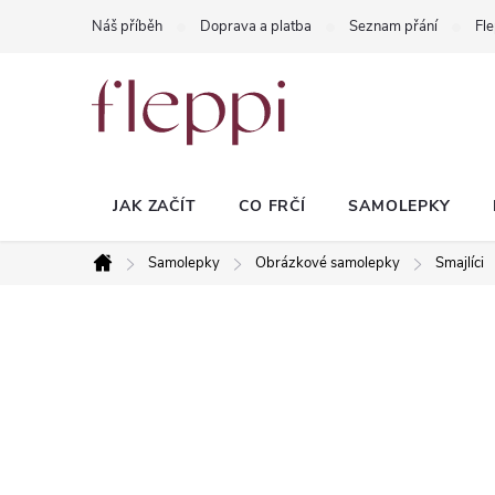
Přejít
Náš příběh
Doprava a platba
Seznam přání
Fle
na
obsah
JAK ZAČÍT
CO FRČÍ
SAMOLEPKY
Samolepky
Obrázkové samolepky
Smajlíci
Domů