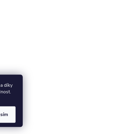
a díky
lnost.
asím