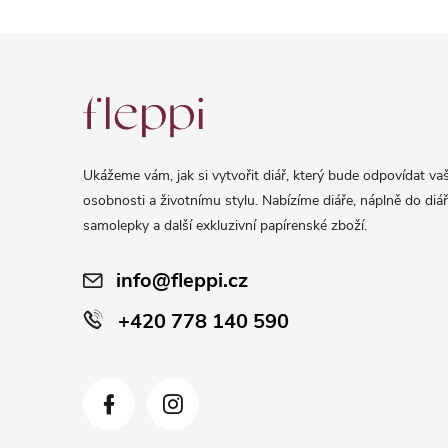
Z
á
p
a
Ukážeme vám, jak si vytvořit diář, který bude odpovídat vaš
t
osobnosti a životnímu stylu. Nabízíme diáře, náplně do diář
í
samolepky a další exkluzivní papírenské zboží.
info@fleppi.cz
+420 778 140 590