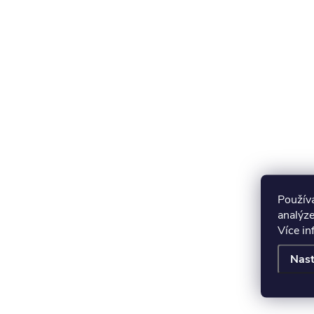
Použív
analýze
Více i
Nast