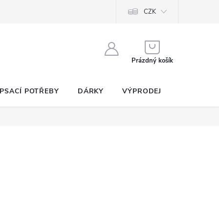
CZK
NÁKUPNÍ
KOŠÍK
Prázdný košík
PSACÍ POTŘEBY
DÁRKY
VÝPRODEJ
SEZNAM P