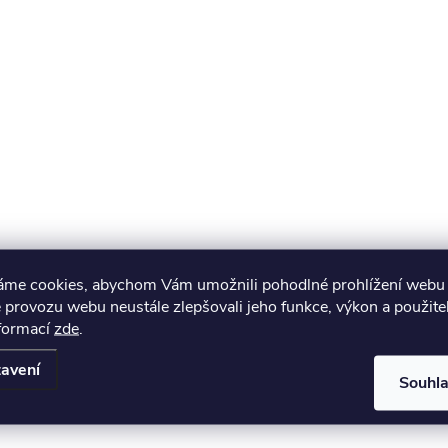
áme cookies, abychom Vám umožnili pohodlné prohlížení webu 
 provozu webu neustále zlepšovali jeho funkce, výkon a použite
nformací
zde
.
avení
Souhl