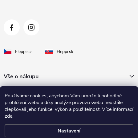
í
Fleppi.cz
Fleppi.sk
Vše o nákupu
O Fleppi
Používáme cookies, abychom Vám umožnili pohodlné
prohlížení webu a díky analýze provozu webu neustále
zlepšovali jeho funkce, výkon a použitelnost. Více informací
Inspirace pro vás
zde
.
Nastavení