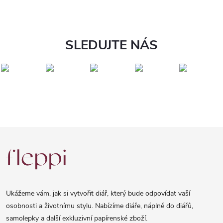
SLEDUJTE NÁS
Z
á
p
a
Ukážeme vám, jak si vytvořit diář, který bude odpovídat vaší
t
osobnosti a životnímu stylu. Nabízíme diáře, náplně do diářů,
samolepky a další exkluzivní papírenské zboží.