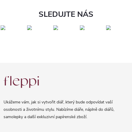
SLEDUJTE NÁS
Z
á
p
a
Ukážeme vám, jak si vytvořit diář, který bude odpovídat vaší
t
osobnosti a životnímu stylu. Nabízíme diáře, náplně do diářů,
samolepky a další exkluzivní papírenské zboží.
í