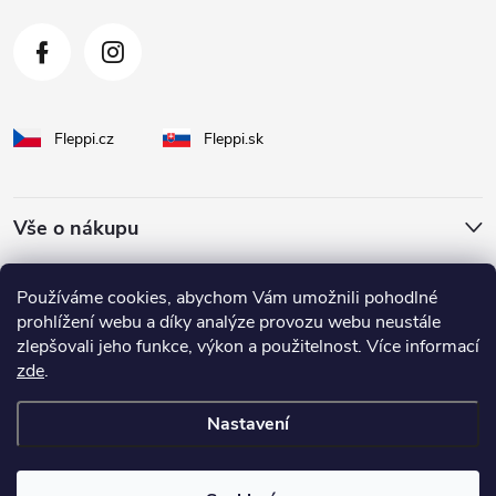
Fleppi.cz
Fleppi.sk
Vše o nákupu
O Fleppi
Používáme cookies, abychom Vám umožnili pohodlné
prohlížení webu a díky analýze provozu webu neustále
zlepšovali jeho funkce, výkon a použitelnost. Více informací
Inspirace pro vás
zde
.
Nastavení
Copyright 2026
fleppi
. Všechna práva vyhrazena.