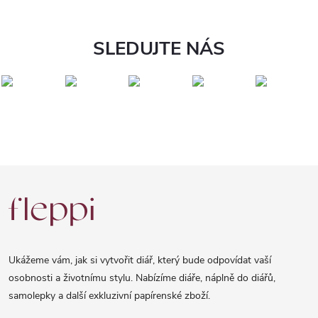
SLEDUJTE NÁS
Z
á
p
a
Ukážeme vám, jak si vytvořit diář, který bude odpovídat vaší
t
osobnosti a životnímu stylu. Nabízíme diáře, náplně do diářů,
samolepky a další exkluzivní papírenské zboží.
í