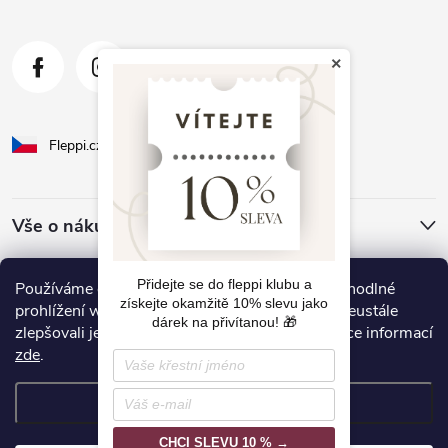
×
Fleppi.cz
Fleppi.sk
Vše o nákupu
O Fleppi
Přidejte se do fleppi klubu a
Používáme cookies, abychom Vám umožnili pohodlné
získejte okamžitě 10% slevu jako
prohlížení webu a díky analýze provozu webu neustále
dárek na přivítanou! 🎁
zlepšovali jeho funkce, výkon a použitelnost. Více informací
Inspirace pro vás
zde
.
Nastavení
CHCI SLEVU 10 % →
Copyright 2026
fleppi
. Všechna práva vyhrazena.