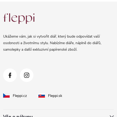
Z
á
p
a
Ukážeme vám, jak si vytvořit diář, který bude odpovídat vaší
t
osobnosti a životnímu stylu. Nabízíme diáře, náplně do diářů,
samolepky a další exkluzivní papírenské zboží.
í
Fleppi.cz
Fleppi.sk
Vše o nákupu