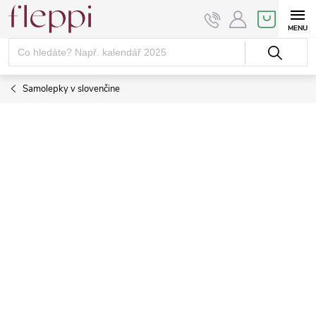
Přejít
NÁKUPNÍ
KOŠÍK
na
obsah
Samolepky v slovenčine