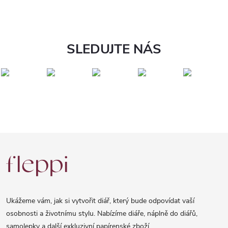
SLEDUJTE NÁS
Z
á
p
a
Ukážeme vám, jak si vytvořit diář, který bude odpovídat vaší
t
osobnosti a životnímu stylu. Nabízíme diáře, náplně do diářů,
samolepky a další exkluzivní papírenské zboží.