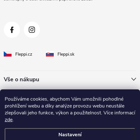
í
Fleppi.cz
Fleppi.sk
Vše o nákupu
O Fleppi
Používáme cookies, abychom Vám umožnili pohodlné
prohlížení webu a díky analýze provozu webu neustále
zlepšovali jeho funkce, výkon a použitelnost. Více informací
Inspirace pro vás
zde
.
Nastavení