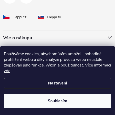
Fleppi.cz
Fleppi.sk
Vše o nákupu
O Fleppi
Používáme cookies, abychom Vám umožnili pohodlné
prohlížení webu a díky analýze provozu webu neustále
zlepšovali jeho funkce, výkon a použitelnost. Více informací
Inspirace pro vás
zde
.
Nastavení
Copyright 2026
fleppi
. Všechna práva vyhrazena.
Souhlasím
Vytvořil Shoptet