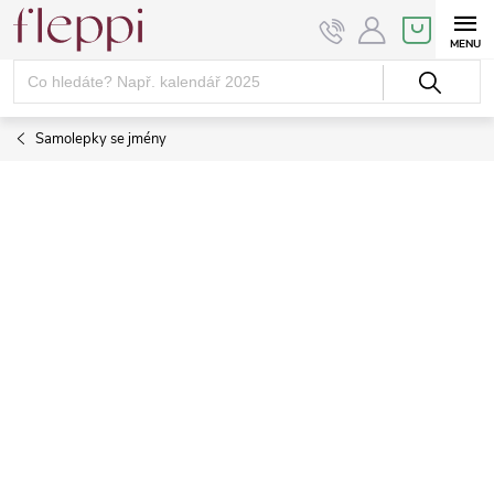
Přejít
NÁKUPNÍ
KOŠÍK
na
obsah
Samolepky se jmény