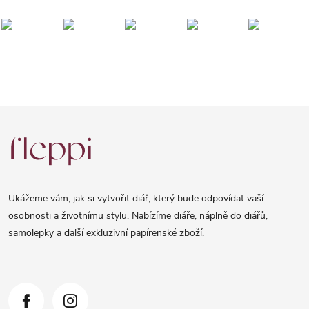
Z
á
p
a
Ukážeme vám, jak si vytvořit diář, který bude odpovídat vaší
t
osobnosti a životnímu stylu. Nabízíme diáře, náplně do diářů,
samolepky a další exkluzivní papírenské zboží.
í