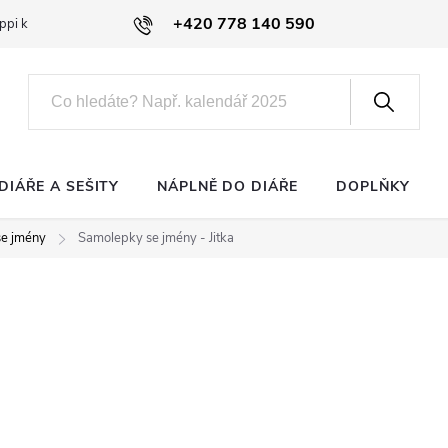
+420 778 140 590
ppi klub
DIÁŘE A SEŠITY
NÁPLNĚ DO DIÁŘE
DOPLŇKY
e jmény
Samolepky se jmény - Jitka