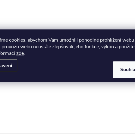
áme cookies, abychom Vám umožnili pohodlné prohlížení webu 
 provozu webu neustále zlepšovali jeho funkce, výkon a použite
nformací
zde
.
avení
Souhl