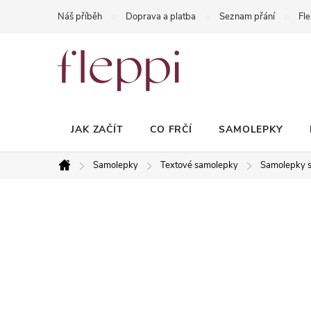
Přejít
Náš příběh
Doprava a platba
Seznam přání
Fle
na
obsah
JAK ZAČÍT
CO FRČÍ
SAMOLEPKY
Samolepky
Textové samolepky
Samolepky s
Domů