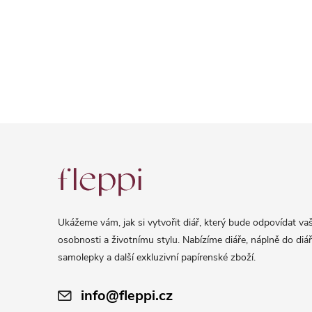
Z
á
p
a
Ukážeme vám, jak si vytvořit diář, který bude odpovídat vaš
t
osobnosti a životnímu stylu. Nabízíme diáře, náplně do diář
í
samolepky a další exkluzivní papírenské zboží.
info@fleppi.cz