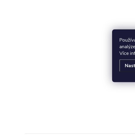
Použív
analýze
Více i
Nast