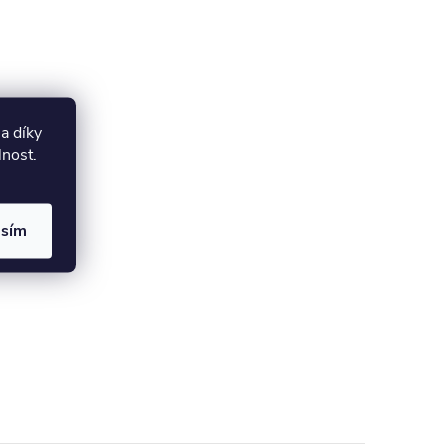
a díky
lnost.
asím