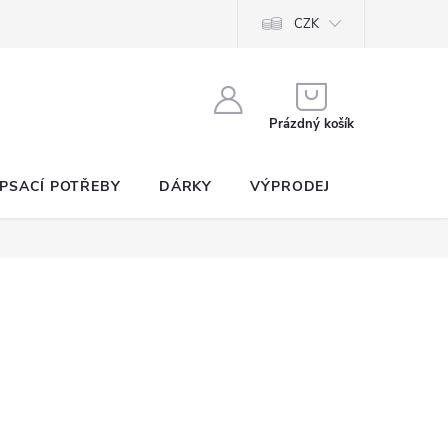
CZK
NÁKUPNÍ
KOŠÍK
Prázdný košík
PSACÍ POTŘEBY
DÁRKY
VÝPRODEJ
SEZNAM P