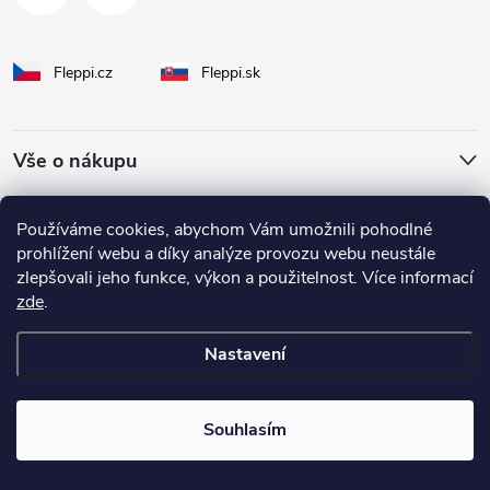
Fleppi.cz
Fleppi.sk
Vše o nákupu
O Fleppi
Používáme cookies, abychom Vám umožnili pohodlné
prohlížení webu a díky analýze provozu webu neustále
zlepšovali jeho funkce, výkon a použitelnost. Více informací
Inspirace pro vás
zde
.
Nastavení
Copyright 2026
fleppi
. Všechna práva vyhrazena.
Souhlasím
Vytvořil Shoptet