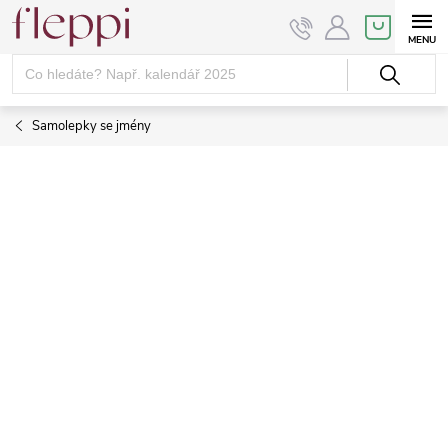
Přejít
NÁKUPNÍ
KOŠÍK
na
obsah
Samolepky se jmény