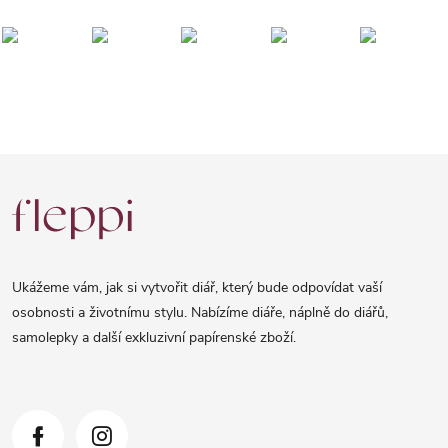
Z
á
p
a
Ukážeme vám, jak si vytvořit diář, který bude odpovídat vaší
t
osobnosti a životnímu stylu. Nabízíme diáře, náplně do diářů,
samolepky a další exkluzivní papírenské zboží.
í