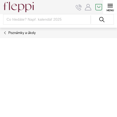
Přejít
NÁKUPNÍ
KOŠÍK
na
obsah
Poznámky a úkoly