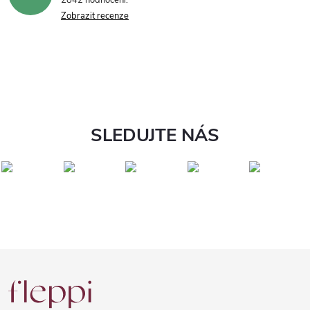
2842 hodnocení
Zobrazit recenze
SLEDUJTE NÁS
Z
á