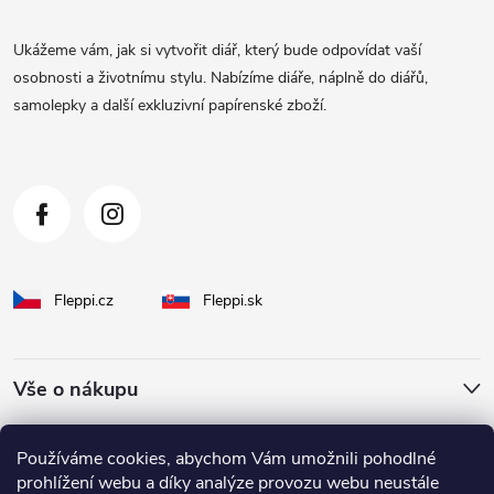
p
a
Ukážeme vám, jak si vytvořit diář, který bude odpovídat vaší
t
osobnosti a životnímu stylu. Nabízíme diáře, náplně do diářů,
samolepky a další exkluzivní papírenské zboží.
í
Fleppi.cz
Fleppi.sk
Vše o nákupu
O Fleppi
Používáme cookies, abychom Vám umožnili pohodlné
prohlížení webu a díky analýze provozu webu neustále