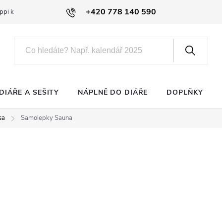
+420 778 140 590
ppi klub
DIÁŘE A SEŠITY
NÁPLNĚ DO DIÁŘE
DOPLŇKY
sa
Samolepky Sauna