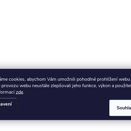
áme cookies, abychom Vám umožnili pohodlné prohlížení webu 
 provozu webu neustále zlepšovali jeho funkce, výkon a použite
nformací
zde
.
avení
Souhl