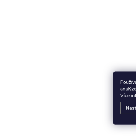
Použív
analýze
Více i
Nast