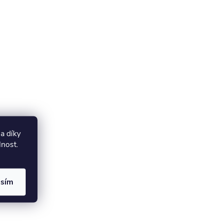
a díky
lnost.
asím