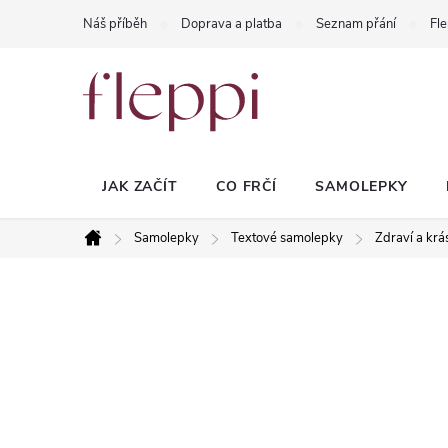
Přejít
Náš příběh
Doprava a platba
Seznam přání
Fle
na
obsah
JAK ZAČÍT
CO FRČÍ
SAMOLEPKY
Samolepky
Textové samolepky
Zdraví a krá
Domů