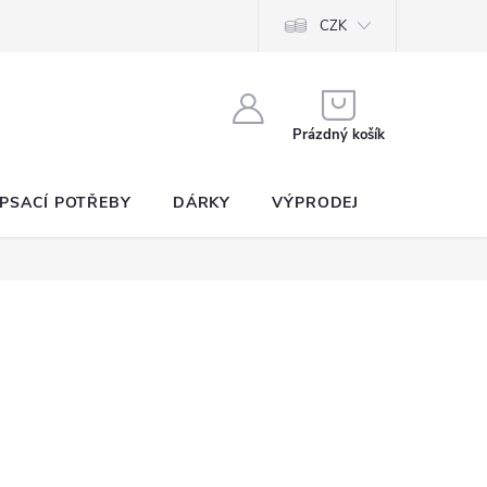
CZK
NÁKUPNÍ
KOŠÍK
Prázdný košík
PSACÍ POTŘEBY
DÁRKY
VÝPRODEJ
SEZNAM P