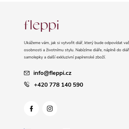
Z
á
p
a
Ukážeme vám, jak si vytvořit diář, který bude odpovídat vaš
t
osobnosti a životnímu stylu. Nabízíme diáře, náplně do diář
í
samolepky a další exkluzivní papírenské zboží.
info@fleppi.cz
+420 778 140 590