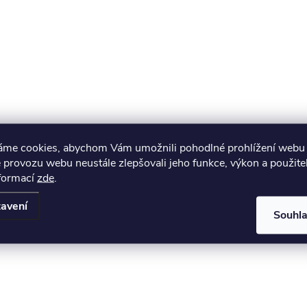
áme cookies, abychom Vám umožnili pohodlné prohlížení webu 
 provozu webu neustále zlepšovali jeho funkce, výkon a použite
nformací
zde
.
avení
Souhl