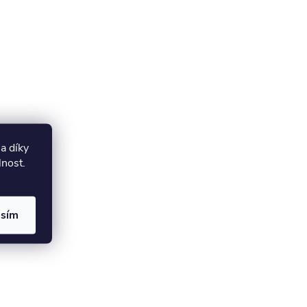
a díky
lnost.
asím