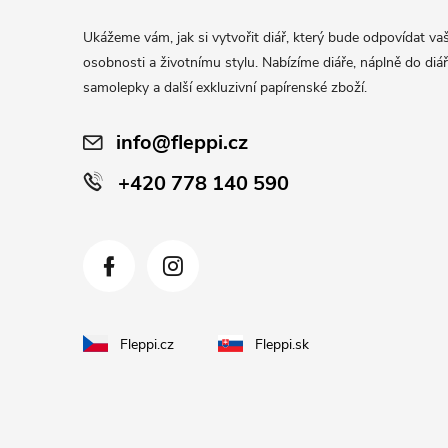
a
Ukážeme vám, jak si vytvořit diář, který bude odpovídat vaš
t
osobnosti a životnímu stylu. Nabízíme diáře, náplně do diář
í
samolepky a další exkluzivní papírenské zboží.
info@fleppi.cz
+420 778 140 590
Fleppi.cz
Fleppi.sk