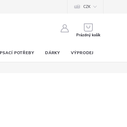
CZK
NÁKUPNÍ
KOŠÍK
Prázdný košík
PSACÍ POTŘEBY
DÁRKY
VÝPRODEJ
SEZNAM P