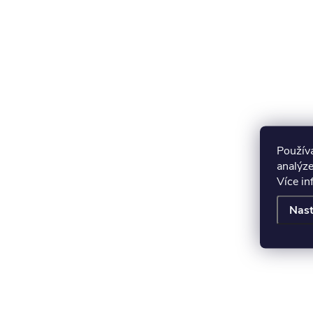
Použív
analýze
Více i
Nast