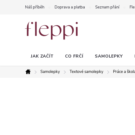
Přejít
Náš příběh
Doprava a platba
Seznam přání
Fle
na
obsah
JAK ZAČÍT
CO FRČÍ
SAMOLEPKY
Samolepky
Textové samolepky
Práce a škol
Domů