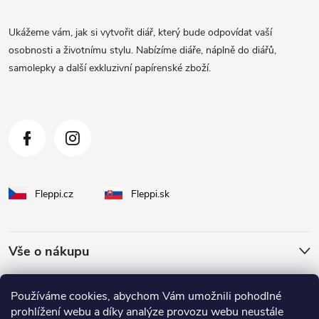
p
a
Ukážeme vám, jak si vytvořit diář, který bude odpovídat vaší
t
osobnosti a životnímu stylu. Nabízíme diáře, náplně do diářů,
samolepky a další exkluzivní papírenské zboží.
í
Fleppi.cz
Fleppi.sk
Vše o nákupu
O Fleppi
Používáme cookies, abychom Vám umožnili pohodlné
prohlížení webu a díky analýze provozu webu neustále