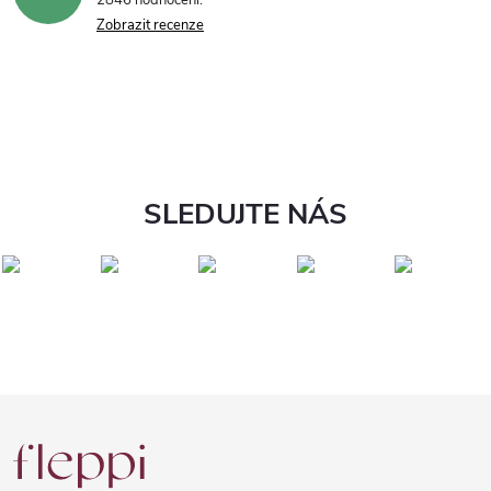
2846 hodnocení
Zobrazit recenze
SLEDUJTE NÁS
Z
á