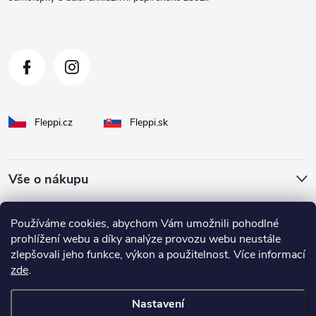
í
Fleppi.cz
Fleppi.sk
Vše o nákupu
O Fleppi
Používáme cookies, abychom Vám umožnili pohodlné
prohlížení webu a díky analýze provozu webu neustále
zlepšovali jeho funkce, výkon a použitelnost. Více informací
Inspirace pro vás
zde
.
Nastavení