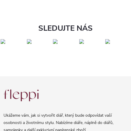
SLEDUJTE NÁS
Z
á
p
a
Ukážeme vám, jak si vytvořit diář, který bude odpovídat vaší
t
osobnosti a životnímu stylu. Nabízíme diáře, náplně do diářů,
samolepky a další exkluzivní papírenské zboží.