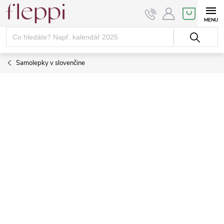
Přejít
NÁKUPNÍ
KOŠÍK
na
obsah
Samolepky v slovenčine