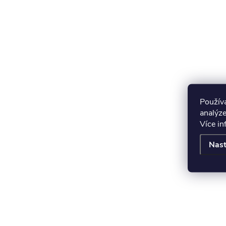
Použív
analýze
Více i
Nast