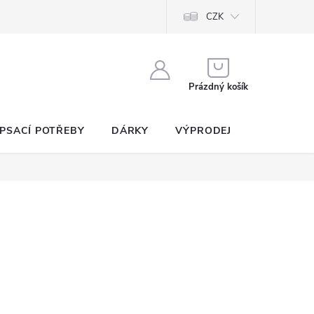
CZK
NÁKUPNÍ
KOŠÍK
Prázdný košík
PSACÍ POTŘEBY
DÁRKY
VÝPRODEJ
SEZNAM P