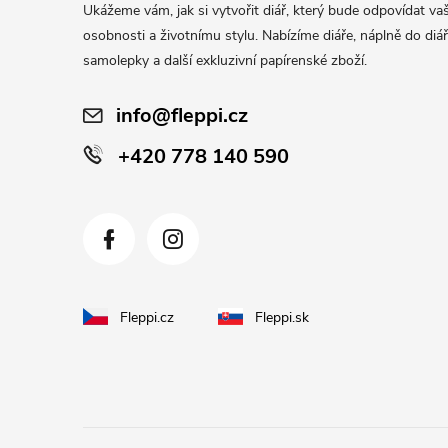
Ukážeme vám, jak si vytvořit diář, který bude odpovídat vaš
t
osobnosti a životnímu stylu. Nabízíme diáře, náplně do diář
í
samolepky a další exkluzivní papírenské zboží.
info@fleppi.cz
+420 778 140 590
Fleppi.cz
Fleppi.sk