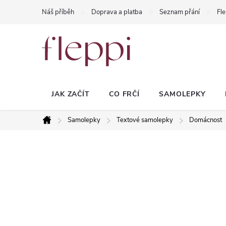
Přejít
Náš příběh
Doprava a platba
Seznam přání
Fle
na
obsah
JAK ZAČÍT
CO FRČÍ
SAMOLEPKY
Samolepky
Textové samolepky
Domácnost
Domů