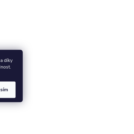
a díky
lnost.
asím