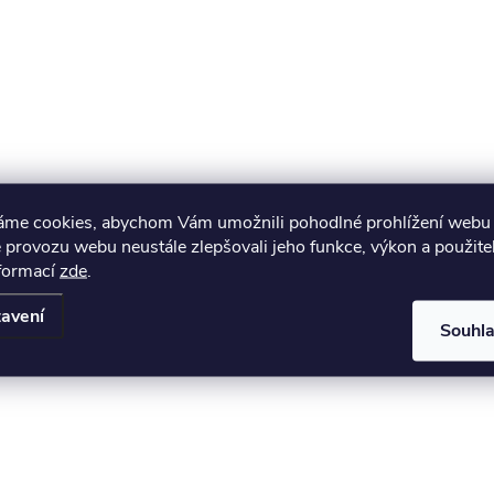
áme cookies, abychom Vám umožnili pohodlné prohlížení webu 
 provozu webu neustále zlepšovali jeho funkce, výkon a použite
nformací
zde
.
avení
Souhl