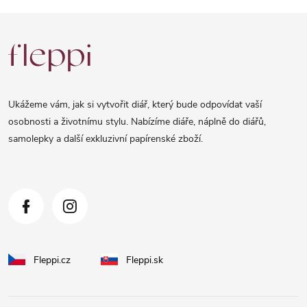
Z
á
p
a
Ukážeme vám, jak si vytvořit diář, který bude odpovídat vaší
t
osobnosti a životnímu stylu. Nabízíme diáře, náplně do diářů,
samolepky a další exkluzivní papírenské zboží.
í
Fleppi.cz
Fleppi.sk