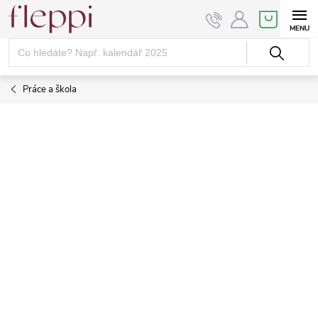
Přejít
NÁKUPNÍ
KOŠÍK
na
obsah
Práce a škola