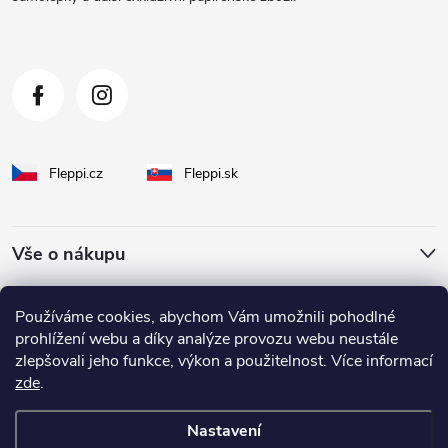
í
Fleppi.cz
Fleppi.sk
Vše o nákupu
O Fleppi
Používáme cookies, abychom Vám umožnili pohodlné
prohlížení webu a díky analýze provozu webu neustále
zlepšovali jeho funkce, výkon a použitelnost. Více informací
Inspirace pro vás
zde
.
Nastavení