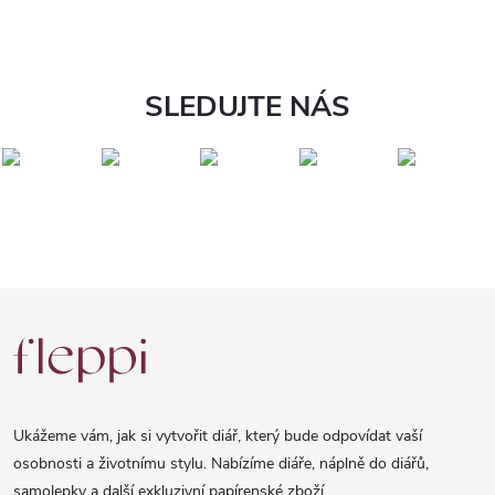
SLEDUJTE NÁS
Z
á
p
a
Ukážeme vám, jak si vytvořit diář, který bude odpovídat vaší
t
osobnosti a životnímu stylu. Nabízíme diáře, náplně do diářů,
samolepky a další exkluzivní papírenské zboží.