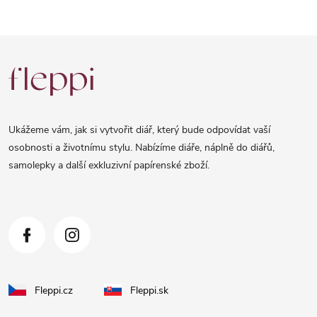
Z
á
p
a
Ukážeme vám, jak si vytvořit diář, který bude odpovídat vaší
t
osobnosti a životnímu stylu. Nabízíme diáře, náplně do diářů,
samolepky a další exkluzivní papírenské zboží.
í
Fleppi.cz
Fleppi.sk