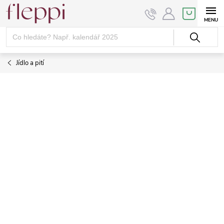
Přejít
NÁKUPNÍ
KOŠÍK
na
obsah
Jídlo a pití