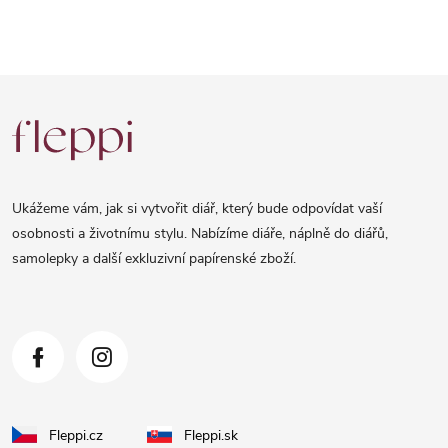
Z
á
p
a
Ukážeme vám, jak si vytvořit diář, který bude odpovídat vaší
t
osobnosti a životnímu stylu. Nabízíme diáře, náplně do diářů,
samolepky a další exkluzivní papírenské zboží.
í
Fleppi.cz
Fleppi.sk