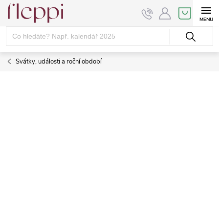
Přejít
NÁKUPNÍ
KOŠÍK
na
obsah
Svátky, události a roční období