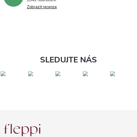
2842 hodnocení
Zobrazit recenze
SLEDUJTE NÁS
Z
á