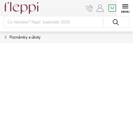
Přejít
NÁKUPNÍ
KOŠÍK
na
obsah
Poznámky a úkoly