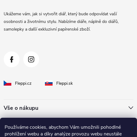
p
a
Ukážeme vám, jak si vytvořit diář, který bude odpovídat vaší
t
osobnosti a životnímu stylu. Nabízíme diáře, náplně do diářů,
samolepky a další exkluzivní papírenské zboží.
í
Fleppi.cz
Fleppi.sk
Vše o nákupu
O Fleppi
Používáme cookies, abychom Vám umožnili pohodlné
prohlížení webu a díky analýze provozu webu neustále