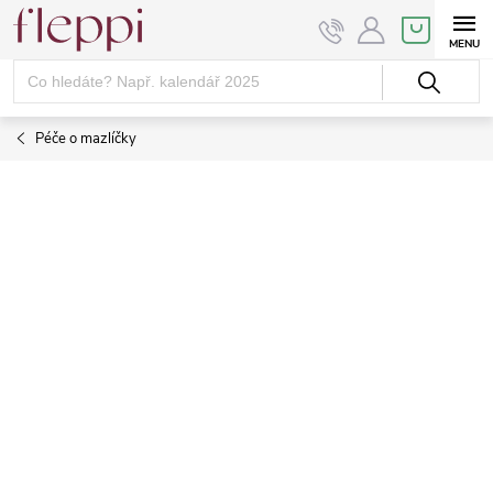
Přejít
NÁKUPNÍ
KOŠÍK
na
obsah
Péče o mazlíčky