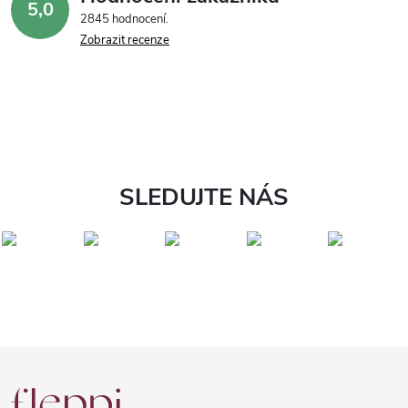
5,0
2845 hodnocení
Zobrazit recenze
SLEDUJTE NÁS
Z
á