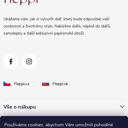
p
a
Ukážeme vám, jak si vytvořit diář, který bude odpovídat vaší
t
osobnosti a životnímu stylu. Nabízíme diáře, náplně do diářů,
samolepky a další exkluzivní papírenské zboží.
í
Fleppi.cz
Fleppi.sk
Vše o nákupu
O Fleppi
Používáme cookies, abychom Vám umožnili pohodlné