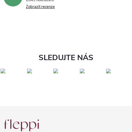
2845 hodnocení
Zobrazit recenze
SLEDUJTE NÁS
Z
á