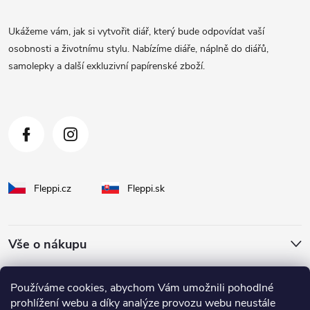
p
a
Ukážeme vám, jak si vytvořit diář, který bude odpovídat vaší
t
osobnosti a životnímu stylu. Nabízíme diáře, náplně do diářů,
samolepky a další exkluzivní papírenské zboží.
í
Fleppi.cz
Fleppi.sk
Vše o nákupu
O Fleppi
Používáme cookies, abychom Vám umožnili pohodlné
prohlížení webu a díky analýze provozu webu neustále