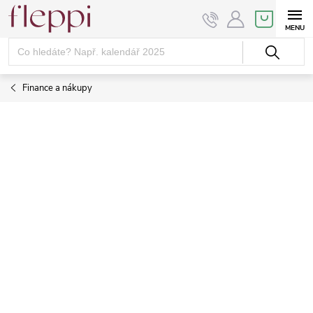
Přejít
NÁKUPNÍ
KOŠÍK
na
obsah
Finance a nákupy