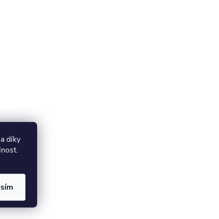
a díky
lnost.
asím