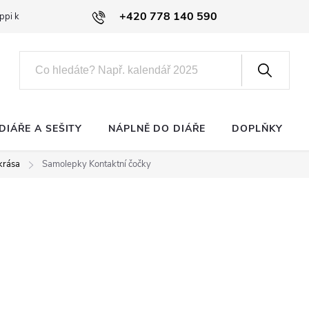
+420 778 140 590
ppi klub
DIÁŘE A SEŠITY
NÁPLNĚ DO DIÁŘE
DOPLŇKY
krása
Samolepky Kontaktní čočky