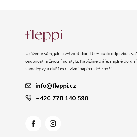
Z
á
p
a
Ukážeme vám, jak si vytvořit diář, který bude odpovídat vaš
t
osobnosti a životnímu stylu. Nabízíme diáře, náplně do diář
í
samolepky a další exkluzivní papírenské zboží.
info@fleppi.cz
+420 778 140 590