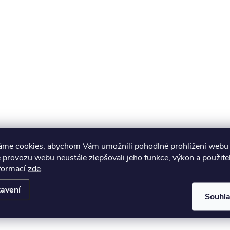
áme cookies, abychom Vám umožnili pohodlné prohlížení webu 
 provozu webu neustále zlepšovali jeho funkce, výkon a použite
nformací
zde
.
avení
Souhl