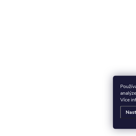
Použív
analýze
Více i
Nast