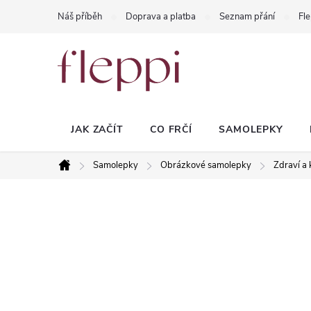
Přejít
Náš příběh
Doprava a platba
Seznam přání
Fle
na
obsah
JAK ZAČÍT
CO FRČÍ
SAMOLEPKY
Samolepky
Obrázkové samolepky
Zdraví a 
Domů