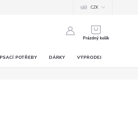
CZK
NÁKUPNÍ
KOŠÍK
Prázdný košík
PSACÍ POTŘEBY
DÁRKY
VÝPRODEJ
SEZNAM P