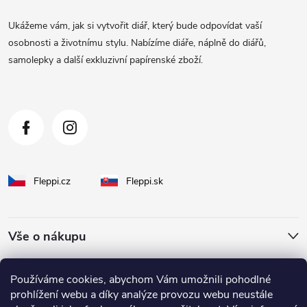
a
Ukážeme vám, jak si vytvořit diář, který bude odpovídat vaší
t
osobnosti a životnímu stylu. Nabízíme diáře, náplně do diářů,
samolepky a další exkluzivní papírenské zboží.
í
Fleppi.cz
Fleppi.sk
Vše o nákupu
O Fleppi
Používáme cookies, abychom Vám umožnili pohodlné
prohlížení webu a díky analýze provozu webu neustále