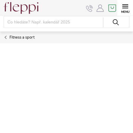
Přejít
NÁKUPNÍ
KOŠÍK
na
obsah
Fitness a sport