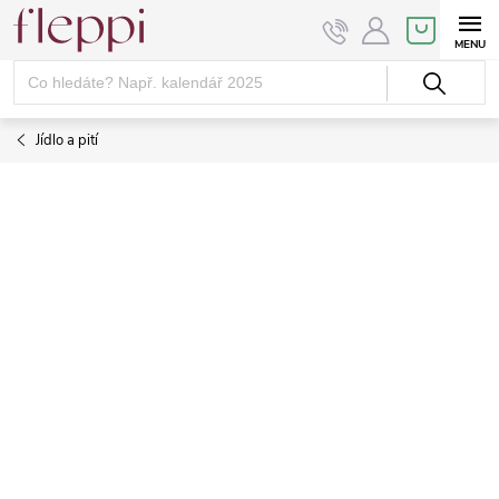
Přejít
NÁKUPNÍ
KOŠÍK
na
obsah
Jídlo a pití