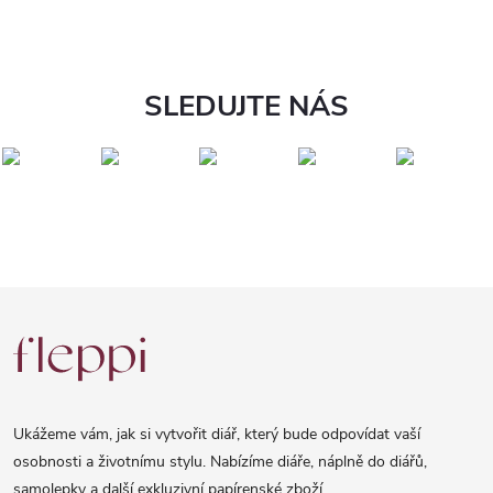
SLEDUJTE NÁS
Z
á
p
a
Ukážeme vám, jak si vytvořit diář, který bude odpovídat vaší
t
osobnosti a životnímu stylu. Nabízíme diáře, náplně do diářů,
samolepky a další exkluzivní papírenské zboží.