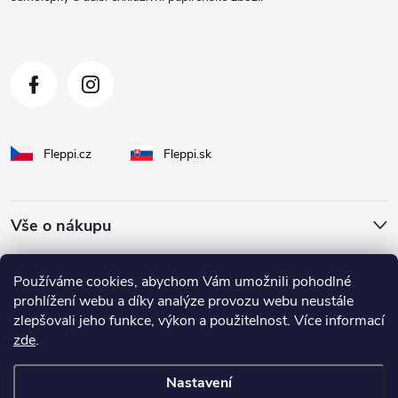
í
Fleppi.cz
Fleppi.sk
Vše o nákupu
O Fleppi
Používáme cookies, abychom Vám umožnili pohodlné
prohlížení webu a díky analýze provozu webu neustále
zlepšovali jeho funkce, výkon a použitelnost. Více informací
Inspirace pro vás
zde
.
Nastavení