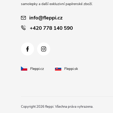
í
samolepky a další exkluzivní papírenské zboží.
info@fleppi.cz
+420 778 140 590
Fleppi.cz
Fleppi.sk
Copyright 2026
fleppi
. Všechna práva vyhrazena.