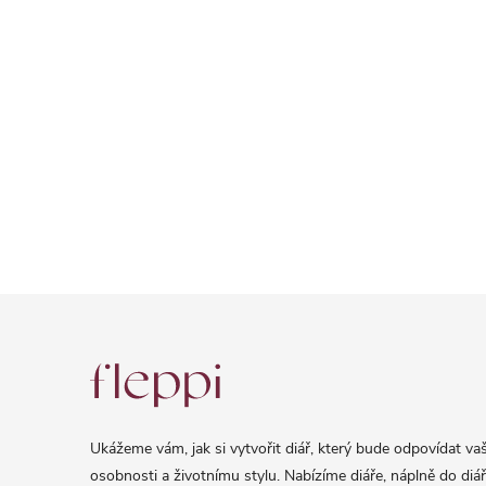
Z
á
p
a
Ukážeme vám, jak si vytvořit diář, který bude odpovídat vaš
t
osobnosti a životnímu stylu. Nabízíme diáře, náplně do diář