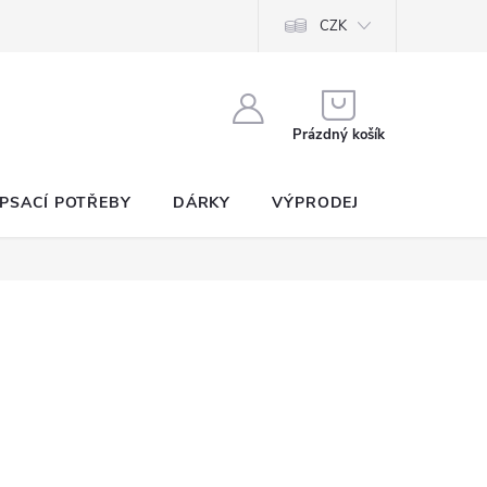
CZK
NÁKUPNÍ
KOŠÍK
Prázdný košík
PSACÍ POTŘEBY
DÁRKY
VÝPRODEJ
SEZNAM P