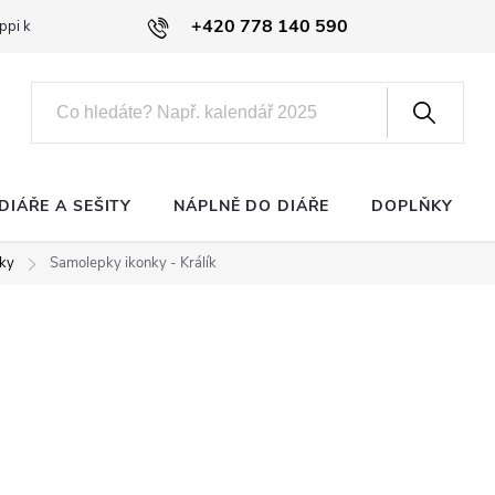
+420 778 140 590
ppi klub
DIÁŘE A SEŠITY
NÁPLNĚ DO DIÁŘE
DOPLŇKY
čky
Samolepky ikonky - Králík