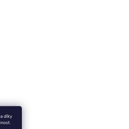
a díky
lnost.