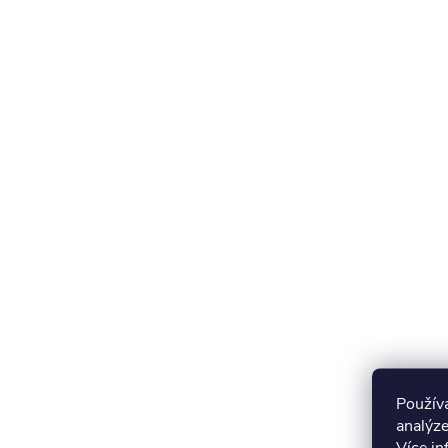
Použív
analýze
Více i