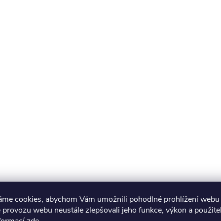
áme cookies, abychom Vám umožnili pohodlné prohlížení webu 
 provozu webu neustále zlepšovali jeho funkce, výkon a použite
nformací
zde
.