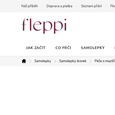
Přejít
Náš příběh
Doprava a platba
Seznam přání
Fle
na
obsah
JAK ZAČÍT
CO FRČÍ
SAMOLEPKY
Samolepky
Samolepky ikonek
Péče o mazlí
Domů