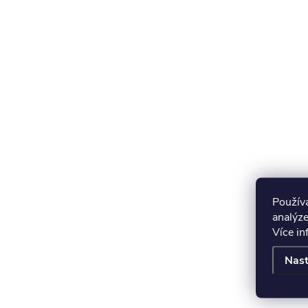
Použív
analýze
Více i
Nast