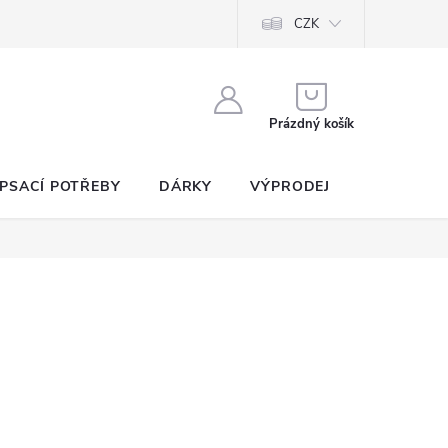
CZK
NÁKUPNÍ
KOŠÍK
Prázdný košík
PSACÍ POTŘEBY
DÁRKY
VÝPRODEJ
SEZNAM P