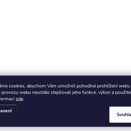
áme cookies, abychom Vám umožnili pohodlné prohlížení webu 
 provozu webu neustále zlepšovali jeho funkce, výkon a použite
nformací
zde
.
avení
Souhl