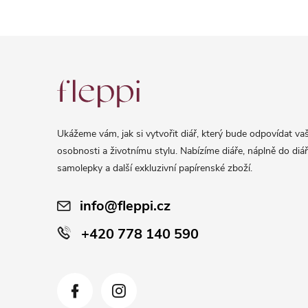
Z
á
p
a
Ukážeme vám, jak si vytvořit diář, který bude odpovídat vaš
t
osobnosti a životnímu stylu. Nabízíme diáře, náplně do diář
í
samolepky a další exkluzivní papírenské zboží.
info@fleppi.cz
+420 778 140 590