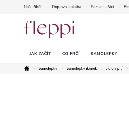
Přejít
Náš příběh
Doprava a platba
Seznam přání
Fle
na
obsah
JAK ZAČÍT
CO FRČÍ
SAMOLEPKY
Samolepky
Samolepky ikonek
Jídlo a pití
Domů