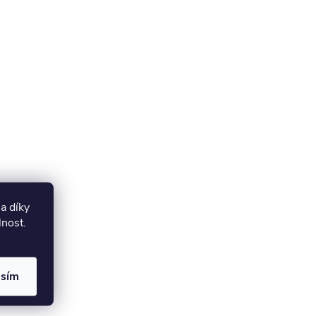
a díky
lnost.
asím