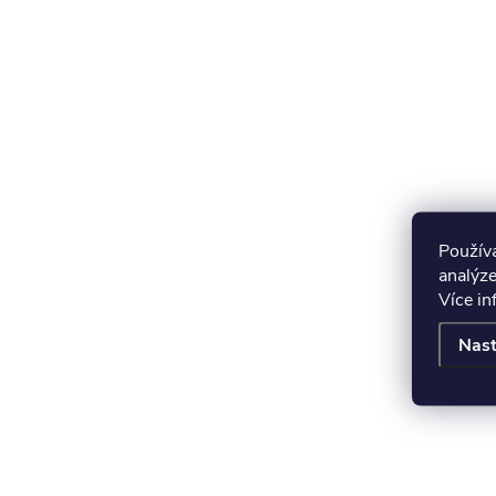
Použív
analýze
Více i
Nast