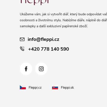
p
a
Ukážeme vám, jak si vytvořit diář, který bude odpovídat vaš
t
osobnosti a životnímu stylu. Nabízíme diáře, náplně do diář
í
samolepky a další exkluzivní papírenské zboží.
info@fleppi.cz
+420 778 140 590
Fleppi.cz
Fleppi.sk