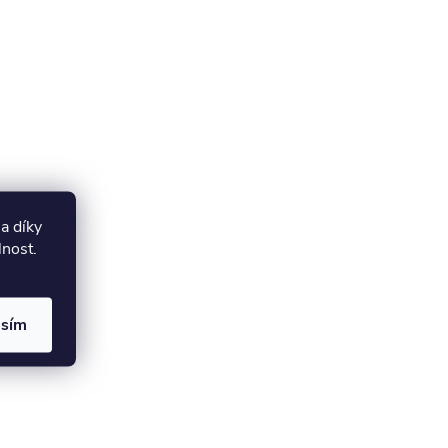
a díky
lnost.
asím