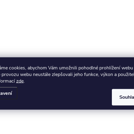
áme cookies, abychom Vám umožnili pohodlné prohlížení webu 
 provozu webu neustále zlepšovali jeho funkce, výkon a použite
nformací
zde
.
avení
Souhl