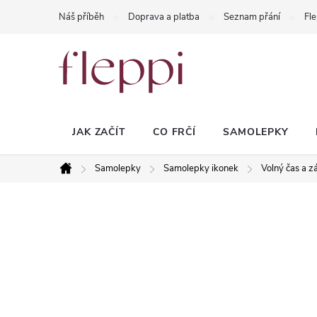
Přejít
Náš příběh
Doprava a platba
Seznam přání
Fle
na
obsah
JAK ZAČÍT
CO FRČÍ
SAMOLEPKY
Samolepky
Samolepky ikonek
Volný čas a 
Domů