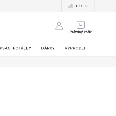
CZK
NÁKUPNÍ
KOŠÍK
Prázdný košík
PSACÍ POTŘEBY
DÁRKY
VÝPRODEJ
SEZNAM P