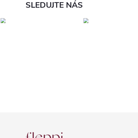
SLEDUJTE NÁS
Z
á