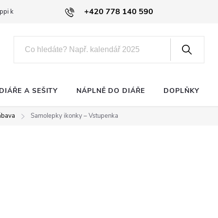
+420 778 140 590
ppi klub
DIÁŘE A SEŠITY
NÁPLNĚ DO DIÁŘE
DOPLŇKY
zábava
Samolepky ikonky – Vstupenka