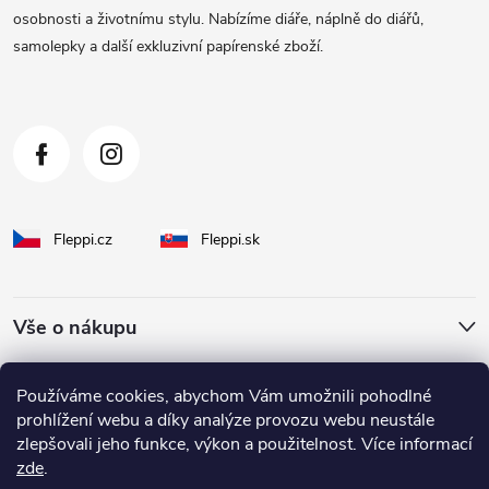
t
osobnosti a životnímu stylu. Nabízíme diáře, náplně do diářů,
samolepky a další exkluzivní papírenské zboží.
í
Fleppi.cz
Fleppi.sk
Vše o nákupu
O Fleppi
Používáme cookies, abychom Vám umožnili pohodlné
prohlížení webu a díky analýze provozu webu neustále
zlepšovali jeho funkce, výkon a použitelnost. Více informací
Inspirace pro vás
zde
.