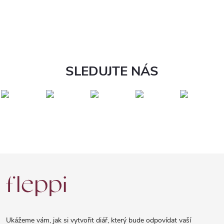
SLEDUJTE NÁS
Z
á
p
a
Ukážeme vám, jak si vytvořit diář, který bude odpovídat vaší