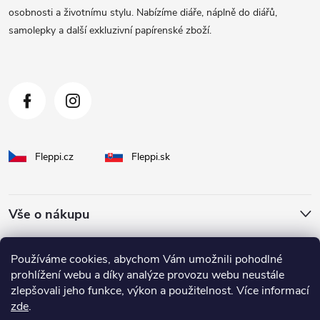
t
osobnosti a životnímu stylu. Nabízíme diáře, náplně do diářů,
samolepky a další exkluzivní papírenské zboží.
í
Fleppi.cz
Fleppi.sk
Vše o nákupu
O Fleppi
Používáme cookies, abychom Vám umožnili pohodlné
prohlížení webu a díky analýze provozu webu neustále
zlepšovali jeho funkce, výkon a použitelnost. Více informací
Inspirace pro vás
zde
.