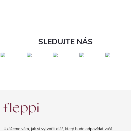
SLEDUJTE NÁS
Z
á
p
a
Ukážeme vám, jak si vytvořit diář, který bude odpovídat vaší