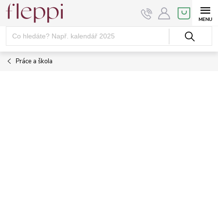
Přejít
NÁKUPNÍ
KOŠÍK
na
obsah
Práce a škola