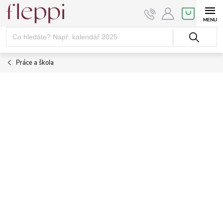
Přejít
NÁKUPNÍ
KOŠÍK
na
obsah
Práce a škola