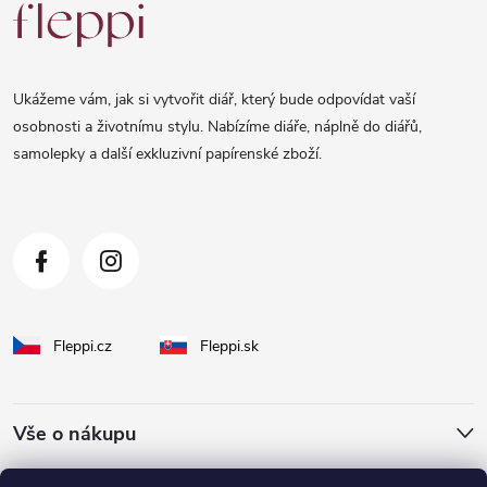
á
p
a
Ukážeme vám, jak si vytvořit diář, který bude odpovídat vaší
t
osobnosti a životnímu stylu. Nabízíme diáře, náplně do diářů,
samolepky a další exkluzivní papírenské zboží.
í
Fleppi.cz
Fleppi.sk
Vše o nákupu