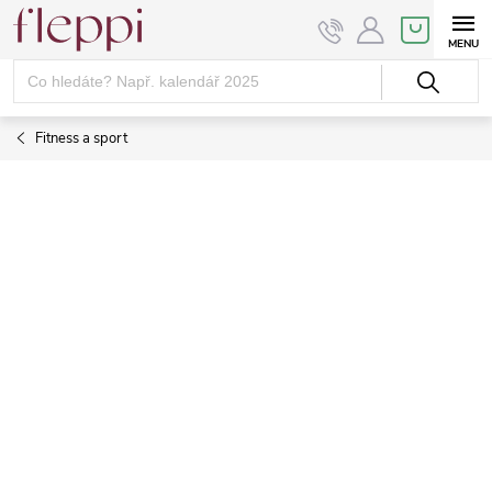
Přejít
NÁKUPNÍ
KOŠÍK
na
obsah
Fitness a sport