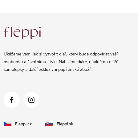
Z
á
p
a
Ukážeme vám, jak si vytvořit diář, který bude odpovídat vaší
t
osobnosti a životnímu stylu. Nabízíme diáře, náplně do diářů,
samolepky a další exkluzivní papírenské zboží.
í
Fleppi.cz
Fleppi.sk