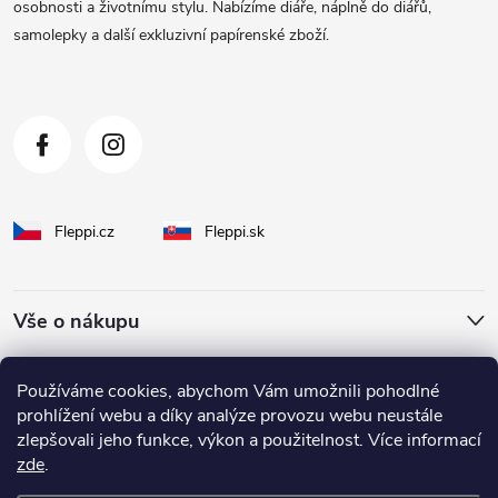
t
osobnosti a životnímu stylu. Nabízíme diáře, náplně do diářů,
samolepky a další exkluzivní papírenské zboží.
í
Fleppi.cz
Fleppi.sk
Vše o nákupu
O Fleppi
Používáme cookies, abychom Vám umožnili pohodlné
prohlížení webu a díky analýze provozu webu neustále
zlepšovali jeho funkce, výkon a použitelnost. Více informací
Inspirace pro vás
zde
.