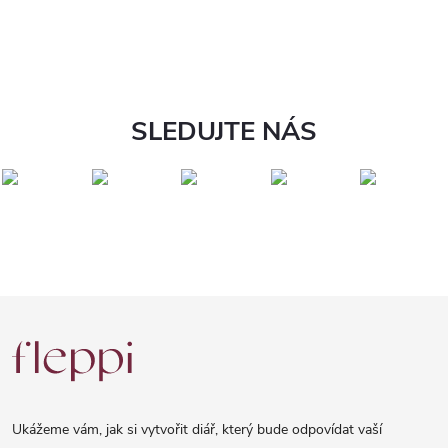
SLEDUJTE NÁS
Z
á
p
a
Ukážeme vám, jak si vytvořit diář, který bude odpovídat vaší