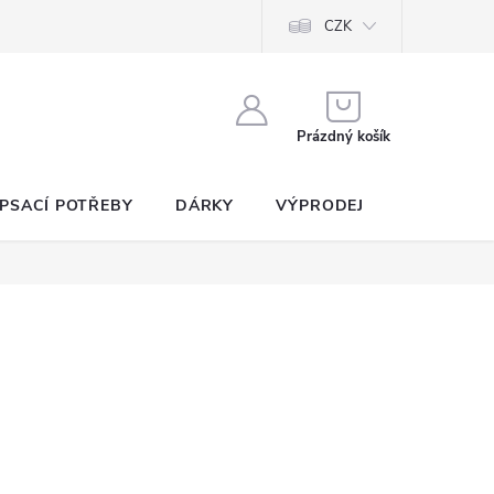
CZK
NÁKUPNÍ
KOŠÍK
Prázdný košík
PSACÍ POTŘEBY
DÁRKY
VÝPRODEJ
SEZNAM P