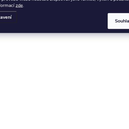
nformací
zde
.
avení
Souhl