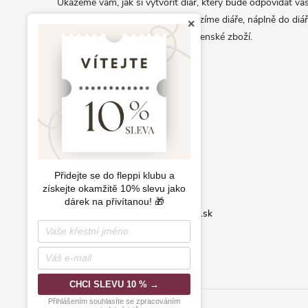
Ukážeme vám, jak si vytvořit diář, který bude odpovídat vaš
t
osobnosti a životnímu stylu. Nabízíme diáře, náplně do diář
×
í
samolepky a další exkluzivní papírenské zboží.
info@fleppi.cz
+420 778 140 590
Přidejte se do fleppi klubu a
získejte okamžitě 10% slevu jako
dárek na přivítanou! 🎁
Fleppi.cz
Fleppi.sk
CHCI SLEVU 10 % →
Přihlášením souhlasíte se zpracováním