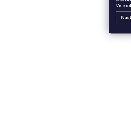
Více i
Nast