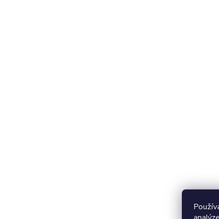
Použív
analýze