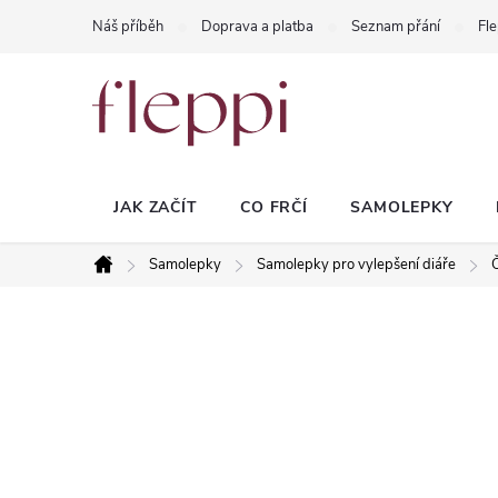
Přejít
Náš příběh
Doprava a platba
Seznam přání
Fle
na
obsah
JAK ZAČÍT
CO FRČÍ
SAMOLEPKY
Samolepky
Samolepky pro vylepšení diáře
Č
Domů