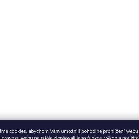
áme cookies, abychom Vám umožnili pohodlné prohlížení webu 
 provozu webu neustále zlepšovali jeho funkce, výkon a použite