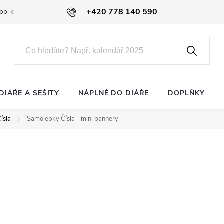
+420 778 140 590
ppi klub
DIÁŘE A SEŠITY
NÁPLNĚ DO DIÁŘE
DOPLŇKY
ísla
Samolepky Čísla - mini bannery