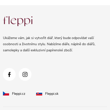
Z
á
p
a
Ukážeme vám, jak si vytvořit diář, který bude odpovídat vaší
t
osobnosti a životnímu stylu. Nabízíme diáře, náplně do diářů,
samolepky a další exkluzivní papírenské zboží.
í
Fleppi.cz
Fleppi.sk