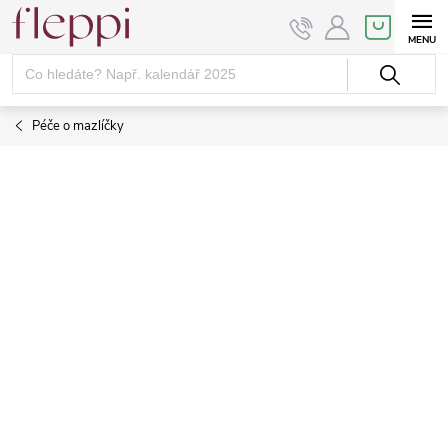
Přejít
NÁKUPNÍ
KOŠÍK
na
obsah
Péče o mazlíčky