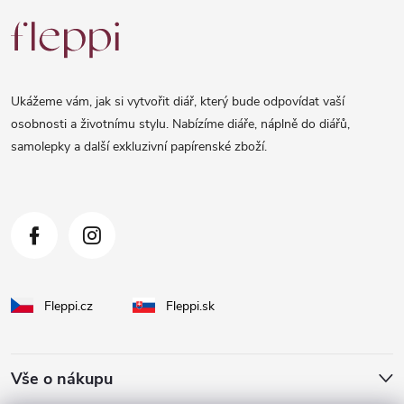
á
p
a
Ukážeme vám, jak si vytvořit diář, který bude odpovídat vaší
t
osobnosti a životnímu stylu. Nabízíme diáře, náplně do diářů,
samolepky a další exkluzivní papírenské zboží.
í
Fleppi.cz
Fleppi.sk
Vše o nákupu