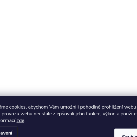
áme cookies, abychom Vám umožnili pohodlné prohlížení webu 
 provozu webu neustále zlepšovali jeho funkce, výkon a použite
nformací
zde
.
avení
Souhl