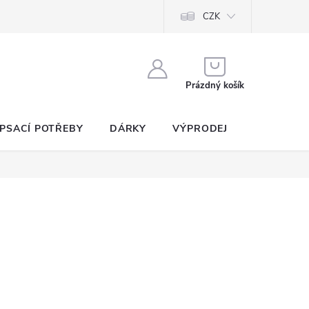
CZK
NÁKUPNÍ
KOŠÍK
Prázdný košík
PSACÍ POTŘEBY
DÁRKY
VÝPRODEJ
SEZNAM P