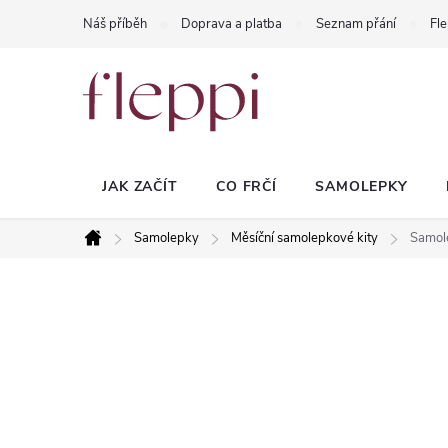
Přejít
Náš příběh
Doprava a platba
Seznam přání
Fle
na
obsah
JAK ZAČÍT
CO FRČÍ
SAMOLEPKY
Samolepky
Měsíční samolepkové kity
Samole
Domů