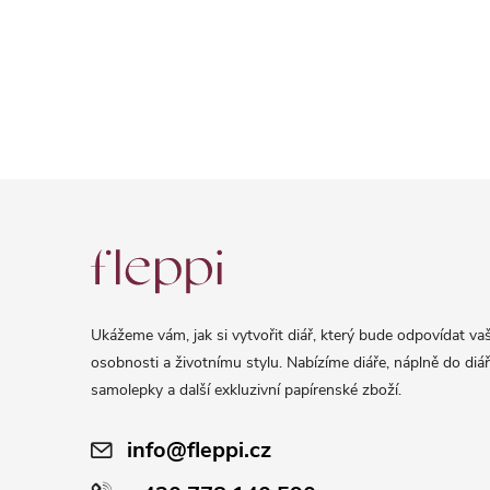
Z
á
p
a
Ukážeme vám, jak si vytvořit diář, který bude odpovídat vaš
t
osobnosti a životnímu stylu. Nabízíme diáře, náplně do diář
í
samolepky a další exkluzivní papírenské zboží.
info@fleppi.cz