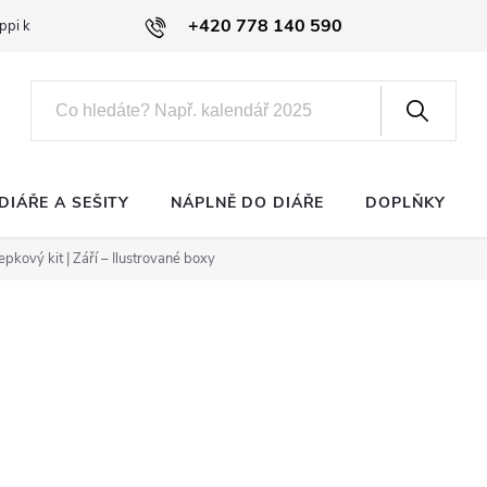
+420 778 140 590
ppi klub
DIÁŘE A SEŠITY
NÁPLNĚ DO DIÁŘE
DOPLŇKY
pkový kit | Září – Ilustrované boxy