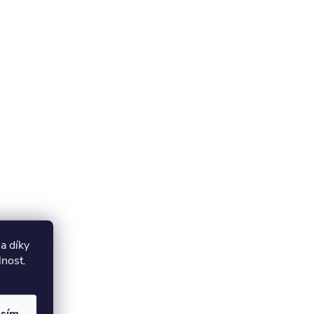
a díky
lnost.
asím