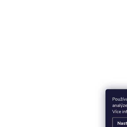
Použív
analýze
Více i
Nast